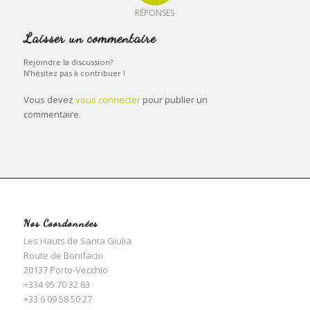
RÉPONSES
Laisser un commentaire
Rejoindre la discussion?
N’hésitez pas à contribuer !
Vous devez
vous connecter
pour publier un
commentaire.
Nos Coordonnées
Les Hauts de Santa Giulia
Route de Bonifacio
20137
Porto-Vecchio
+334 95 70 32 63
+33 6 09 58 50 27