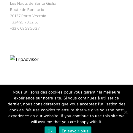
Les Hauts de Santa Giulia
Route de Bonifacio
20137
Porto-Vecchio
+334 95 70 32 63
+33 6 09 58 50 27
Nous utilisons des cookies pour vous garantir la meilleure
expérience sur notre site. Si vous continuez à utiliser ce
dernier, nous considérerons que vous acceptez l'utilisation des
cookies. We use cookies to ensure that we give you the best
experience on our website. If you continue to use this site we
will assume that you are happy with it.
© Les Hauts de Santa Giulia -
powered by Expert WordPress Theme
Ok
En savoir plus
Politique de confidentialité
Mentions Légales