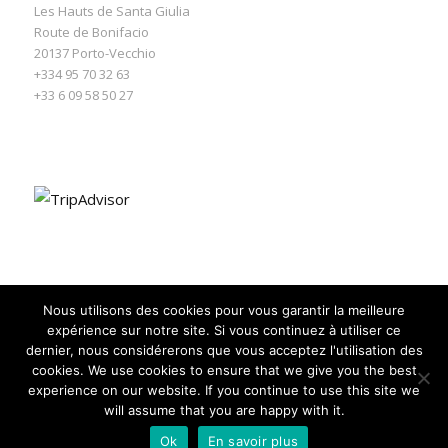
Les Hauts de Santa Giulia
Route de Bonifacio
20137
Porto-Vecchio
+334 95 70 32 63
+33 6 09 58 50 27
Nous utilisons des cookies pour vous garantir la meilleure
expérience sur notre site. Si vous continuez à utiliser ce
dernier, nous considérerons que vous acceptez l'utilisation des
cookies. We use cookies to ensure that we give you the best
experience on our website. If you continue to use this site we
will assume that you are happy with it.
© Les Hauts de Santa Giulia -
powered by Expert WordPress Theme
Ok
En savoir plus
Politique de confidentialité
Mentions Légales