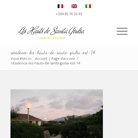
+334 95 70 32 63
résidence-les-hauts-de-santa-giulia-ext-14
Vous êtes ici :
Accueil
/
Page d’accueil
/
résidence-les-hauts-de-santa-giulia-ext-14