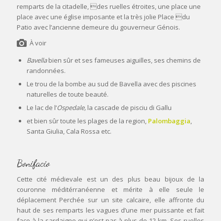
remparts de la citadelle, des ruelles étroites, une place une
place avec une église imposante et la très jolie Place du
Patio avec l’ancienne demeure du gouverneur Génois.
À voir
Bavella
bien sûr et ses fameuses aiguilles, ses chemins de
randonnées.
Le trou de la bombe au sud de Bavella avec des piscines
naturelles de toute beauté.
Le lac de l’
Ospedale,
la cascade de pisciu di Gallu
et bien sûr toute les plages de la region,
Palombaggia
,
Santa Giulia, Cala Rossa etc.
Bonifacio
Cette cité médievale est un des plus beau bijoux de la
couronne méditérranéenne et mérite à elle seule le
déplacement Perchée sur un site calcaire, elle affronte du
haut de ses remparts les vagues d’une mer puissante et fait
face à la sardaigne qui n’est pas à plus de 12 km. Ses ruelles