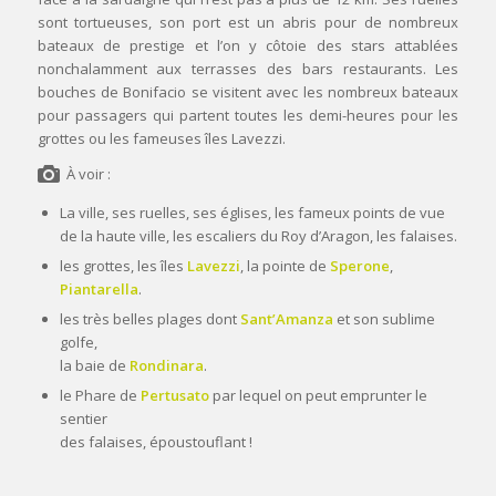
sont tortueuses, son port est un abris pour de nombreux
bateaux de prestige et l’on y côtoie des stars attablées
nonchalamment aux terrasses des bars restaurants. Les
bouches de Bonifacio se visitent avec les nombreux bateaux
pour passagers qui partent toutes les demi-heures pour les
grottes ou les fameuses îles Lavezzi.
À voir :
La ville, ses ruelles, ses églises, les fameux points de vue
de la haute ville, les escaliers du Roy d’Aragon, les falaises.
les grottes, les îles
Lavezzi
, la pointe de
Sperone
,
Piantarella
.
les très belles plages dont
Sant’Amanza
et son sublime
golfe,
la baie de
Rondinara
.
le Phare de
Pertusato
par lequel on peut emprunter le
sentier
des falaises, époustouflant !