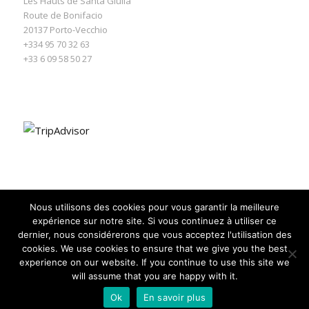
Les Hauts de Santa Giulia
Route de Bonifacio
20137
Porto-Vecchio
+334 95 70 32 63
+33 6 09 58 50 27
Nous utilisons des cookies pour vous garantir la meilleure
expérience sur notre site. Si vous continuez à utiliser ce
dernier, nous considérerons que vous acceptez l'utilisation des
cookies. We use cookies to ensure that we give you the best
experience on our website. If you continue to use this site we
will assume that you are happy with it.
© Les Hauts de Santa Giulia -
powered by Expert WordPress Theme
Ok
En savoir plus
Politique de confidentialité
Mentions Légales